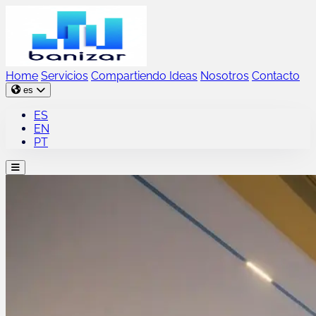
Home
Servicios
Compartiendo Ideas
Nosotros
Contacto
es
ES
EN
PT