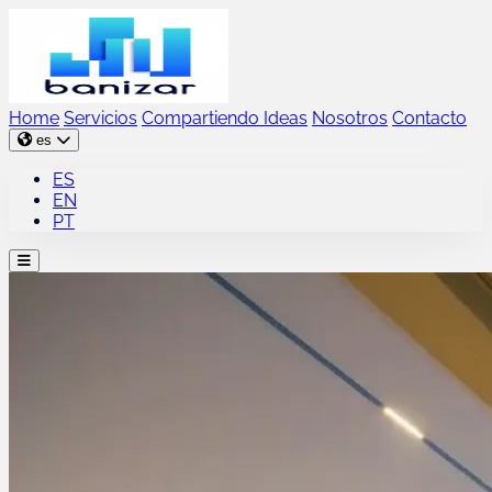
Home
Servicios
Compartiendo Ideas
Nosotros
Contacto
es
ES
EN
PT