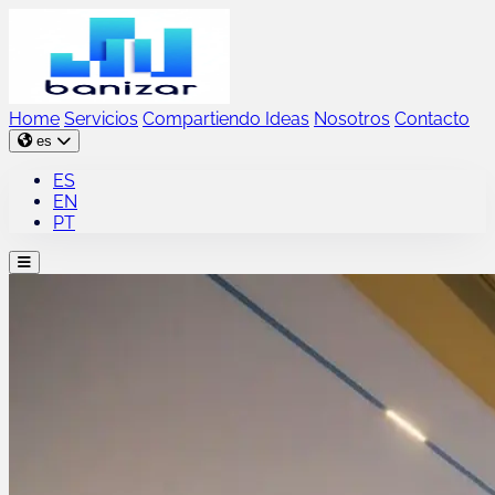
Home
Servicios
Compartiendo Ideas
Nosotros
Contacto
es
ES
EN
PT